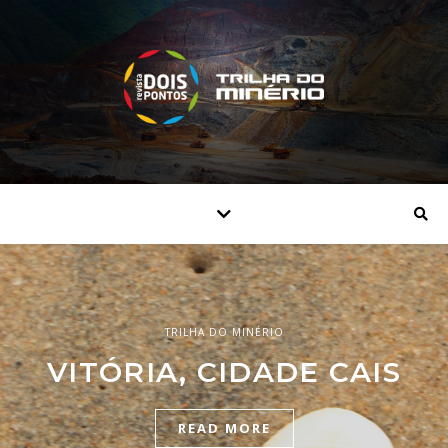
TRILHA DO MINÉRIO
TRILHA DO MINÉRIO
TRILHA DO MINÉRIO
A MULTIPLICAÇÃO DOS
VITÓRIA, CIDADE CAIS
ÁGUAS GERAIS
PEIXES
READ MORE
READ MORE
READ MORE