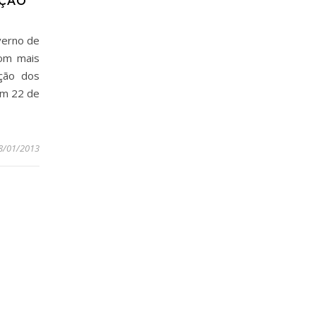
AÇÃO
verno de
com mais
ação dos
 em 22 de
8/01/2013