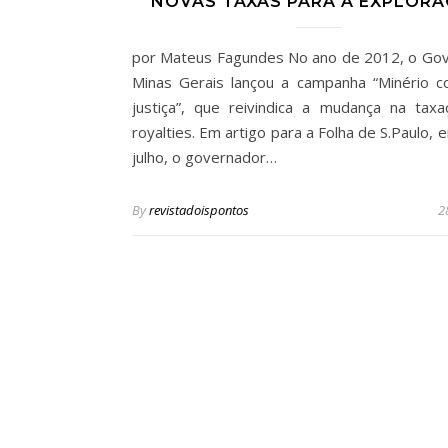
NOVAS TAXAS PARA A EXPLOR
por Mateus Fagundes No ano de 2012, o Go
Minas Gerais lançou a campanha “Minério 
justiça”, que reivindica a mudança na tax
royalties. Em artigo para a Folha de S.Paulo,
julho, o governador…
By
revistadoispontos
2