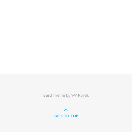
Bard Theme by
WP Royal
.
BACK TO TOP