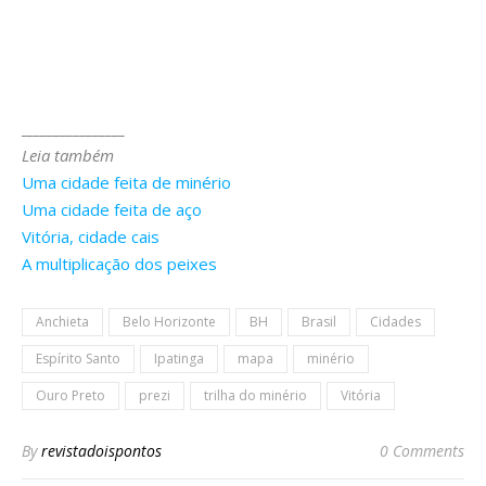
________________
Leia também
Uma cidade feita de minério
Uma cidade feita de aço
Vitória, cidade cais
A multiplicação dos peixes
Anchieta
Belo Horizonte
BH
Brasil
Cidades
Espírito Santo
Ipatinga
mapa
minério
Ouro Preto
prezi
trilha do minério
Vitória
By
revistadoispontos
0 Comments